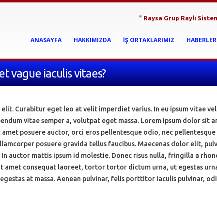
"
Raysa Grup Raylı Siste
ANASAYFA
HAKKIMIZDA
İŞ ORTAKLARIMIZ
HABERLER
et vague iaculis vitaes?
it. Curabitur eget leo at velit imperdiet varius. In eu ipsum vitae vel
bibendum vitae semper a, volutpat eget massa. Lorem ipsum dolor sit a
 sit amet posuere auctor, orci eros pellentesque odio, nec pellentesque
llamcorper posuere gravida tellus faucibus. Maecenas dolor elit, pul
 In auctor mattis ipsum id molestie. Donec risus nulla, fringilla a rhon
it amet consequat laoreet, tortor tortor dictum urna, ut egestas urn
 egestas at massa. Aenean pulvinar, felis porttitor iaculis pulvinar, od