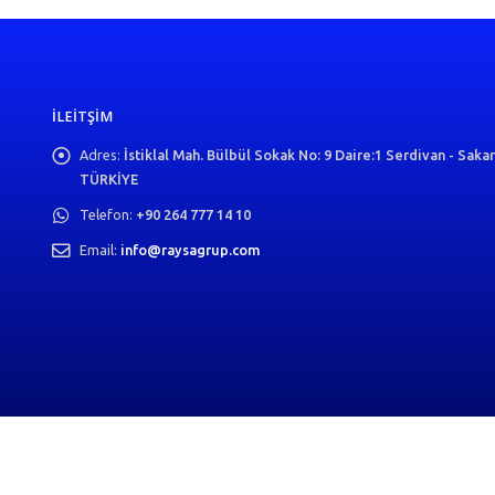
İLEITŞIM
Adres:
İstiklal Mah. Bülbül Sokak No: 9 Daire:1 Serdivan - Saka
TÜRKİYE
Telefon:
+90 264 777 14 10
Email:
info@raysagrup.com