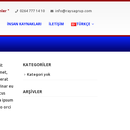
mler
"
0264 777 14 10
info@raysagrup.com
İNSAN KAYNAKLARI
İLETIŞIM
TÜRKÇE
KATEGORILER
it
met,
Kategori yok
 erat
vinar eu
ARŞIVLER
cus
a ipsum
io orci